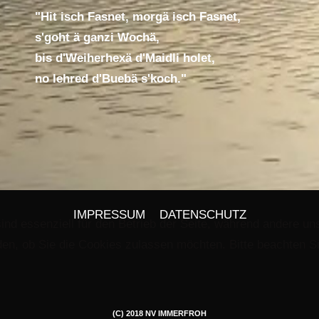
"Hit isch Fasnet, morgä isch Fasnet,
s'goht ä ganzi Wochä,
bis d'Weiherhexä d'Maidli holet,
no lehred d'Buebä s'koch."
IMPRESSUM
DATENSCHUTZ
ind essenziell für den Betrieb der Seite, während andere un
en, ob Sie die Cookies zulassen möchten. Bitte beachten Si
(C) 2018 NV IMMERFROH