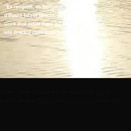
"Es rengelet, es bengelet,
d'Buure fahret Mischt.
Guck mol seller Kerli a,
wie dreckig dass er isch."
s helfen, diese Website und die Nutzererfahrung zu
e, dass bei einer Ablehnung womöglich nicht mehr alle