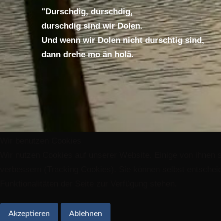
"Durschdig, durschdig,
durschdig sind wir Dolen.
Und wenn wir Dolen nicht durschtig sind,
dann drehe mo än holä.
Wir benutzen Cookies
Wir nutzen Cookies auf unserer Website. Einige von ihnen s
verbessern (Tracking Cookies). Sie können selbst entscheid
Funktionalitäten der Seite zur Verfügung stehen.
Akzeptieren
Ablehnen